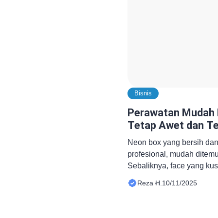
Bisnis
Perawatan Mudah 
Tetap Awet dan T
Neon box yang bersih dan t
profesional, mudah ditemu
Sebaliknya, face yang ku
titik gelap bisa menurunka
Reza H.
10/11/2025
baiknya, perawatan neon b
Dengan rutinitas sederha
kamu bisa menjaga perfor