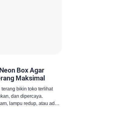
Neon Box Agar
erang Maksimal
erang bikin toko terlihat
kan, dan dipercaya.
sam, lampu redup, atau ada
n citra bisnismu. Kabar
ox tidak harus rumit.
na dan pengecekan berkala,
manya bertahun-tahun.