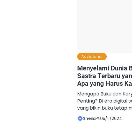
Advertorial
Menyelami Dunia B
Sastra Terbaru ya
Apa yang Harus K
Mengapa Buku dan Kary
Penting? Di era digital 
yang bikin buku tetap m
dikelilingi video singkat
Sheila Y.
05/11/2024
selalu punya daya tarikn
kamu yang ingin tahu le