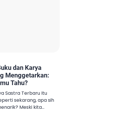
uku dan Karya
ng Menggetarkan:
amu Tahu?
a Sastra Terbaru Itu
seperti sekarang, apa sih
enarik? Meski kita
 dan media sosial, buku
ya sendiri. Nah, buat
bih jauh seputar buku dan