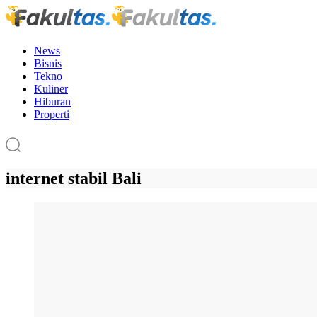
News
Bisnis
Tekno
Kuliner
Hiburan
Properti
internet stabil Bali