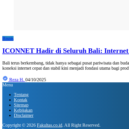
Bisnis
ICONNET Hadir di Seluruh Bali: Internet 
Bali terus berkembang, tidak hanya sebagai pusat pariwisata dan buda
koneksi internet cepat dan stabil kini menjadi fondasi utama bagi 
Reza H.
04/10/2025
Menu
Tentang
Kontak
Sitemap
Kebijakan
Disclaimer
Copyright © 2026
Fakultas.co.id
. All Right Reserved.