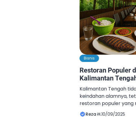
Bisnis
Restoran Populer d
Kalimantan Tenga
Kalimantan Tengah tid
keindahan alamnya, tet
restoran populer yang m
dan beragam. Jika kam
Reza H.
10/09/2025
Palangka Raya atau kot
Tengah, jangan lewat
di tempat-tempat berikut