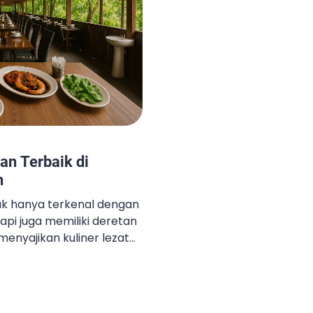
an Terbaik di
h
ak hanya terkenal dengan
api juga memiliki deretan
enyajikan kuliner lezat
u sedang berkunjung ke
a-kota lain di Kalimantan
kan pengalaman bersantap
 ini: 1. Rumah Tjilik Riwut