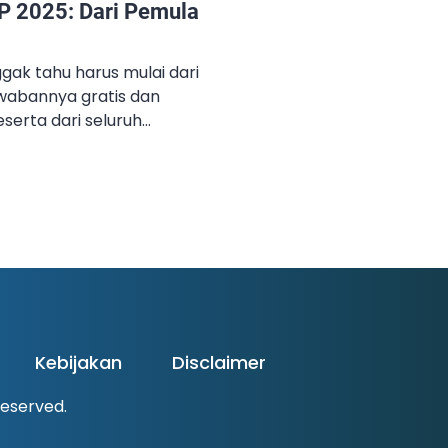
2025: Dari Pemula
ggak tahu harus mulai dari
wabannya gratis dan
peserta dari seluruh
langka buat kamu yang
in dari nol hingga mahir,
 akan kamu dapatkan: 8
 mentor profesional Video
 yang bisa […]
Kebijakan
Disclaimer
 Reserved.