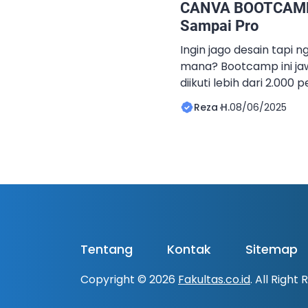
CANVA BOOTCAMP 
Sampai Pro
Ingin jago desain tapi n
mana? Bootcamp ini ja
diikuti lebih dari 2.000 
Indonesia!Kesempatan 
Reza H.
08/06/2025
ingin serius belajar desa
tanpa biaya. Apa yang
kelas intensif bersama
materi & rekaman kelas
Tentang
Kontak
Sitemap
Copyright © 2026
Fakultas.co.id
. All Right