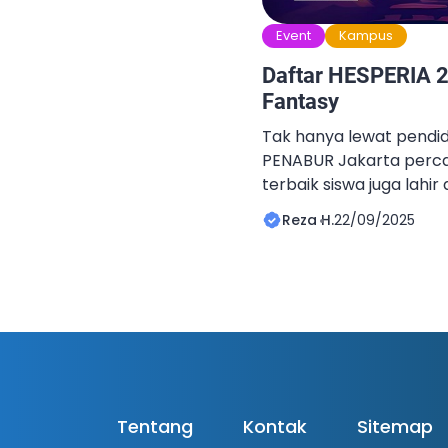
Event
Kampus
Daftar HESPERIA 2
Fantasy
Tak hanya lewat pendid
PENABUR Jakarta perc
terbaik siswa juga lahir
akademik. Oleh karena 
Reza H.
22/09/2025
menghadirkan ajang ta
nantikan: PASS 4. PASS
non-akademik bergen
bidang seni, olahraga, 
teknologi. Tahun ini, P
“Hesperia” yang […]
Tentang
Kontak
Sitemap