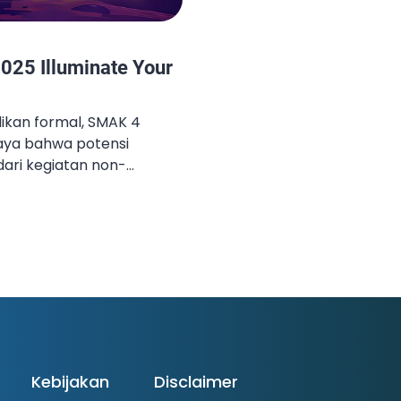
025 Illuminate Your
ikan formal, SMAK 4
aya bahwa potensi
 dari kegiatan non-
itu, kami kembali
hunan yang dinanti-
 4 merupakan kompetisi
gsi yang memadukan
sastra, pengetahuan, dan
ASS 4 hadir dengan tema
Kebijakan
Disclaimer