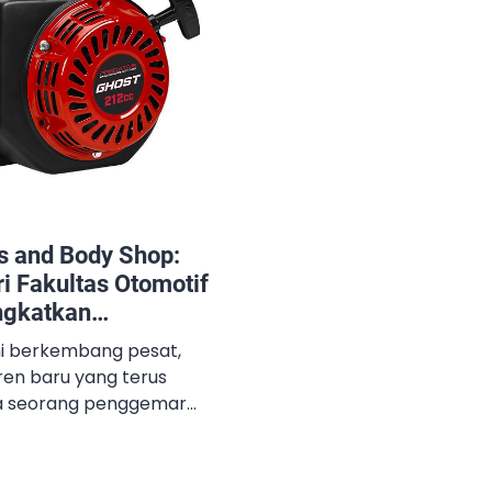
 and Body Shop:
i Fakultas Otomotif
ngkatkan
Keterampilan Anda
ini berkembang pesat,
ren baru yang terus
da seorang penggemar
mpelajari lebih dalam
 Blog Anaktoto – Karts
tempat yang tepat untuk