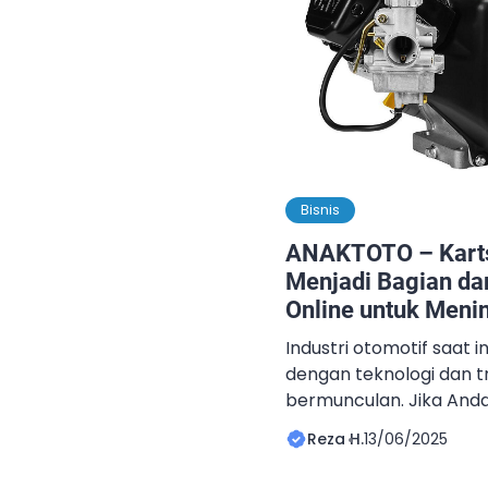
Bisnis
ANAKTOTO – Karts
Menjadi Bagian dar
Online untuk Meni
Pengetahuan dan 
Industri otomotif saat 
dengan teknologi dan t
bermunculan. Jika An
otomotif atau ingin me
Reza H.
13/06/2025
tentang dunia otomotif,
and Body Shop adalah 