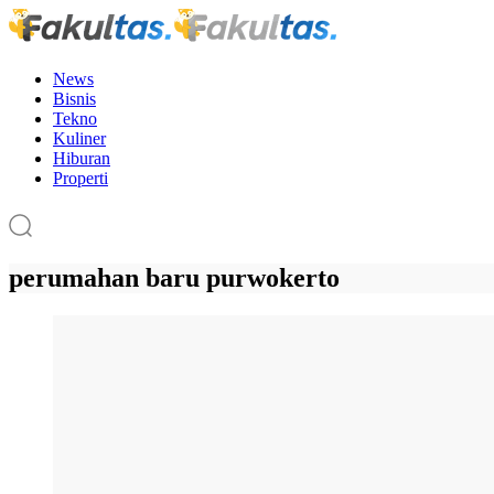
News
Bisnis
Tekno
Kuliner
Hiburan
Properti
perumahan baru purwokerto