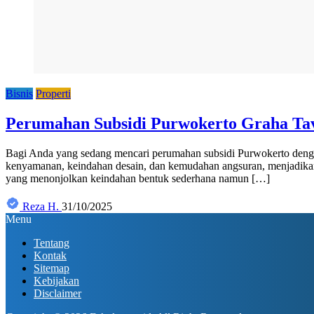
Bisnis
Properti
Perumahan Subsidi Purwokerto Graha Ta
Bagi Anda yang sedang mencari perumahan subsidi Purwokerto denga
kenyamanan, keindahan desain, dan kemudahan angsuran, menjadikan
yang menonjolkan keindahan bentuk sederhana namun […]
Reza H.
31/10/2025
Menu
Tentang
Kontak
Sitemap
Kebijakan
Disclaimer