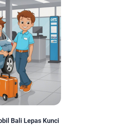
a Hiace: Nyaman dan
siapa saja yang membutu
praktis dan nyaman di prov
bil Bali Lepas Kunci