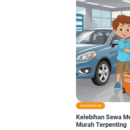
Mari kita bahas! Toyot
Mewah […]
Advertorial
Kelebihan Sewa Mo
Murah Terpenting