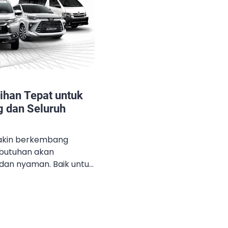
ihan Tepat untuk
 dan Seluruh
makin berkembang
butuhan akan
 dan nyaman. Baik untuk
 atau acara spesial
ent VIP, memiliki
jadi faktor penting
an aktivitas. Sewa
lihan yang tepat bagi