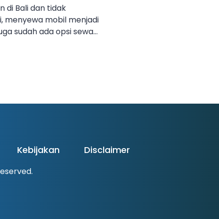
 di Bali dan tidak
, menyewa mobil menjadi
i juga sudah ada opsi sewa
murah yang bisa dijadikan
obil lepas kunci? Mungkin
tanya mengenai hal
ya, arti dari sewa mobil
 mobil […]
Kebijakan
Disclaimer
 Reserved.