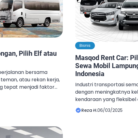
Bisnis
an, Pilih Elf atau
Masqod Rent Car: Pil
Sewa Mobil Lampung
perjalanan bersama
Indonesia
teman, atau rekan kerja,
Industri transportasi se
 tepat menjadi faktor
dengan meningkatnya ke
an dan efisiensi
kendaraan yang fleksibel
 kendaraan yang paling
perjalanan bisnis, wisata,
k perjalanan rombongan
Reza H.
06/03/2025
seperti pernikahan dan ev
yota Hiace. Keduanya
kendaraan yang tepat men
n masing-masing, tetapi
dalam menunjang kelancar
 untuk kebutuhan Anda?
mobil Lampung menjadi pi