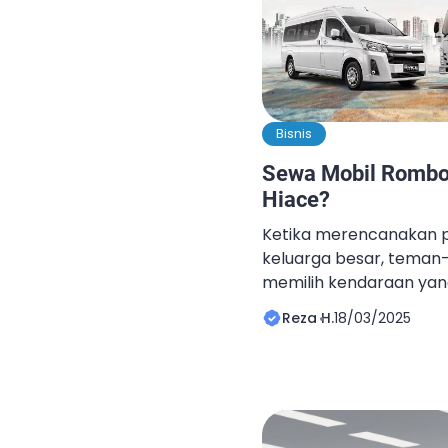
Bisnis
Sewa Mobil Rombong
Hiace?
Ketika merencanakan 
keluarga besar, teman-
memilih kendaraan yang
penting untuk kenyaman
Reza H.
18/03/2025
perjalanan. Dua pilihan
sering digunakan untu
adalah Isuzu Elf dan To
menawarkan keunggula
mana yang lebih cocok