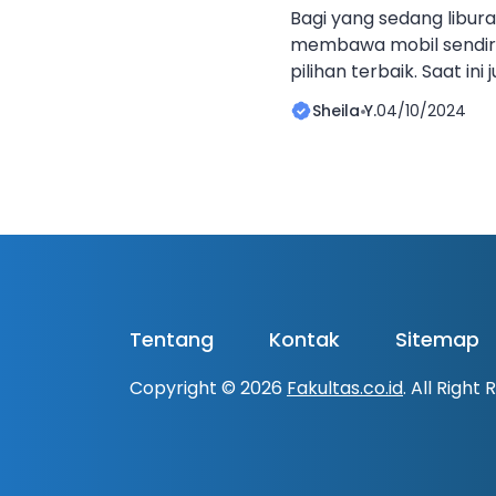
Bagi yang sedang liburan
membawa mobil sendiri
pilihan terbaik. Saat in
mobil Bali lepas kunci 
Sheila Y.
04/10/2024
pilihan. Apa itu sewa m
masih banyak yang ber
tersebut. Jadi sebenarn
lepas kunci adalah sewa
Tentang
Kontak
Sitemap
Copyright © 2026
Fakultas.co.id
. All Right