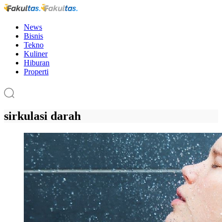
News
Bisnis
Tekno
Kuliner
Hiburan
Properti
sirkulasi darah