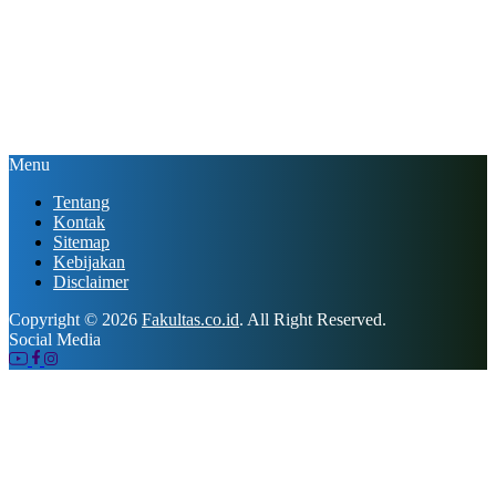
Menu
Tentang
Kontak
Sitemap
Kebijakan
Disclaimer
Copyright © 2026
Fakultas.co.id
. All Right Reserved.
Social Media