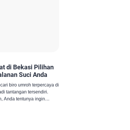
t di Bekasi Pilihan
alanan Suci Anda
ari biro umroh terpercaya di
di tantangan tersendiri.
, Anda tentunya ingin
yang Anda pilih nyaman,
ebutuhan. Jika Anda sedang
t di Bekasi, artikel ini hadir
an lengkap kepada