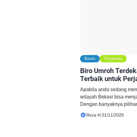
Bisnis
Pariwisata
Biro Umroh Terdeka
Terbaik untuk Perj
Apabila anda sedang menc
wilayah Bekasi bisa menja
Dengan banyaknya pilihan
memastikan bahwa paket 
Reza H.
01/11/2025
aman, dan tepat sesuai k
mencari Biro Umroh Terdeka
untuk memberikan pandu