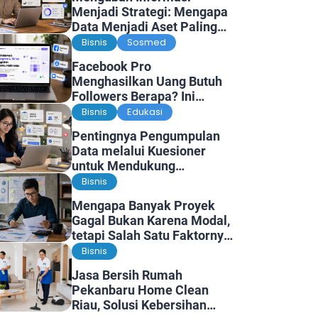
Menjadi Strategi: Mengapa
Data Menjadi Aset Paling
Berharga di Era Digital
Bisnis
Sosmed
Facebook Pro
Menghasilkan Uang Butuh
Followers Berapa? Ini
Faktanya
Bisnis
Edukasi
Pentingnya Pengumpulan
Data melalui Kuesioner
untuk Mendukung
Penelitian dan Pengambilan
Bisnis
Keputusan
Mengapa Banyak Proyek
Gagal Bukan Karena Modal,
tetapi Salah Satu Faktornya
Karena Tidak Pernah Diuji
Bisnis
Kelayakannya
Jasa Bersih Rumah
Pekanbaru Home Clean
Riau, Solusi Kebersihan