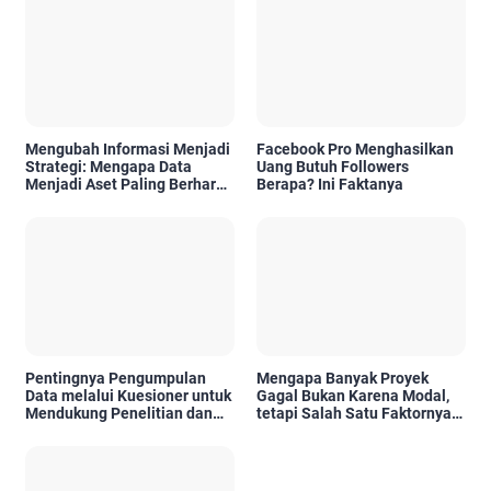
Mengubah Informasi Menjadi
Facebook Pro Menghasilkan
Strategi: Mengapa Data
Uang Butuh Followers
Menjadi Aset Paling Berharga
Berapa? Ini Faktanya
di Era Digital
Pentingnya Pengumpulan
Mengapa Banyak Proyek
Data melalui Kuesioner untuk
Gagal Bukan Karena Modal,
Mendukung Penelitian dan
tetapi Salah Satu Faktornya
Pengambilan Keputusan
Karena Tidak Pernah Diuji
Kelayakannya