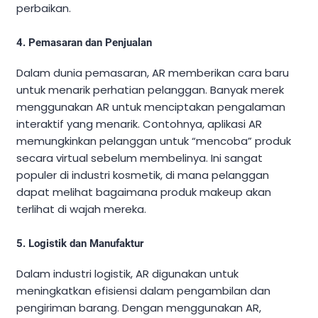
perbaikan.
4. Pemasaran dan Penjualan
Dalam dunia pemasaran, AR memberikan cara baru
untuk menarik perhatian pelanggan. Banyak merek
menggunakan AR untuk menciptakan pengalaman
interaktif yang menarik. Contohnya, aplikasi AR
memungkinkan pelanggan untuk “mencoba” produk
secara virtual sebelum membelinya. Ini sangat
populer di industri kosmetik, di mana pelanggan
dapat melihat bagaimana produk makeup akan
terlihat di wajah mereka.
5. Logistik dan Manufaktur
Dalam industri logistik, AR digunakan untuk
meningkatkan efisiensi dalam pengambilan dan
pengiriman barang. Dengan menggunakan AR,