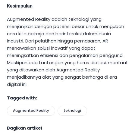
Kesimpulan
Augmented Reality adalah teknologi yang
menjanjikan dengan potensi besar untuk mengubah
cara kita bekerja dan berinteraksi dalam dunia
industri. Dari pelatihan hingga pemasaran, AR
menawarkan solusi inovatif yang dapat
meningkatkan efisiensi dan pengalaman pengguna.
Meskipun ada tantangan yang harus diatasi, manfaat
yang ditawarkan oleh Augmented Reality
menjadikannya alat yang sangat berharga di era
digital ini.
Tagged with:
Augmented Reality
teknologi
Bagikan artikel