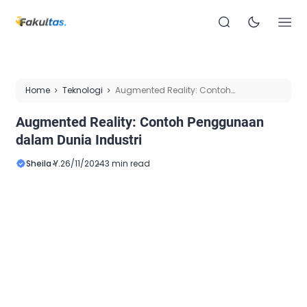
Home
Teknologi
Augmented Reality: Contoh
Penggunaan dalam Dunia Industri
Augmented Reality: Contoh Penggunaan
dalam Dunia Industri
Sheila Y.
26/11/2024
3 min read