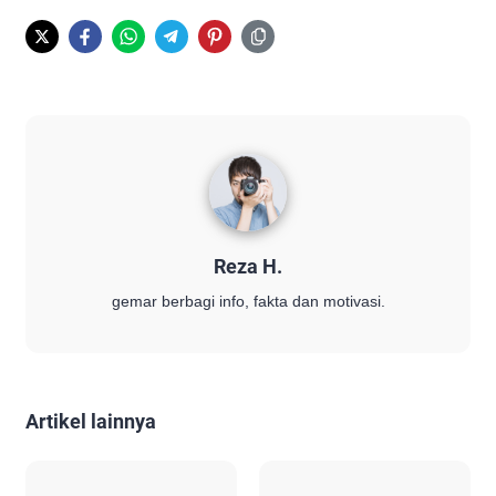
Reza H.
gemar berbagi info, fakta dan motivasi.
Artikel lainnya