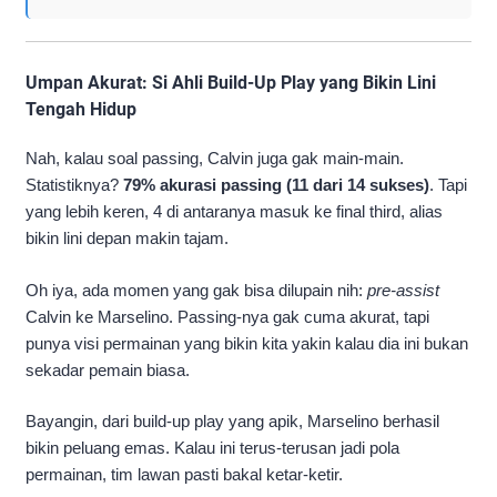
Umpan Akurat: Si Ahli Build-Up Play yang Bikin Lini
Tengah Hidup
Nah, kalau soal passing, Calvin juga gak main-main.
Statistiknya?
79% akurasi passing (11 dari 14 sukses)
. Tapi
yang lebih keren, 4 di antaranya masuk ke final third, alias
bikin lini depan makin tajam.
Oh iya, ada momen yang gak bisa dilupain nih:
pre-assist
Calvin ke Marselino. Passing-nya gak cuma akurat, tapi
punya visi permainan yang bikin kita yakin kalau dia ini bukan
sekadar pemain biasa.
Bayangin, dari build-up play yang apik, Marselino berhasil
bikin peluang emas. Kalau ini terus-terusan jadi pola
permainan, tim lawan pasti bakal ketar-ketir.