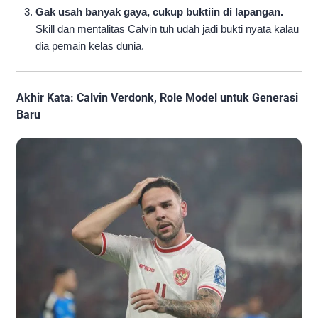
Gak usah banyak gaya, cukup buktiin di lapangan.
Skill dan mentalitas Calvin tuh udah jadi bukti nyata kalau
dia pemain kelas dunia.
Akhir Kata: Calvin Verdonk, Role Model untuk Generasi
Baru