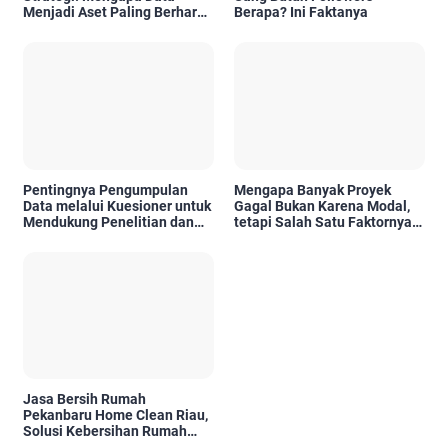
Menjadi Aset Paling Berharga
Berapa? Ini Faktanya
di Era Digital
Pentingnya Pengumpulan
Mengapa Banyak Proyek
Data melalui Kuesioner untuk
Gagal Bukan Karena Modal,
Mendukung Penelitian dan
tetapi Salah Satu Faktornya
Pengambilan Keputusan
Karena Tidak Pernah Diuji
Kelayakannya
Jasa Bersih Rumah
Pekanbaru Home Clean Riau,
Solusi Kebersihan Rumah
Profesional