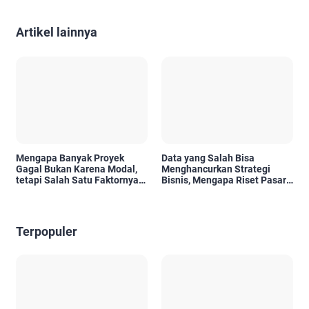
Artikel lainnya
Mengapa Banyak Proyek
Data yang Salah Bisa
Gagal Bukan Karena Modal,
Menghancurkan Strategi
tetapi Salah Satu Faktornya
Bisnis, Mengapa Riset Pasar
Karena Tidak Pernah Diuji
Menjadi Investasi yang Tidak
Kelayakannya
Boleh Diabaikan?
Terpopuler