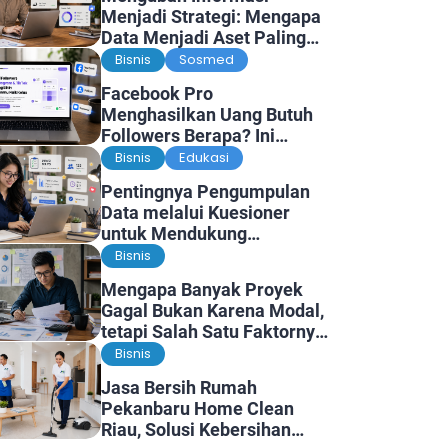
Menjadi Strategi: Mengapa
Data Menjadi Aset Paling
Berharga di Era Digital
Bisnis
Sosmed
Facebook Pro
Menghasilkan Uang Butuh
Followers Berapa? Ini
Faktanya
Bisnis
Edukasi
Pentingnya Pengumpulan
Data melalui Kuesioner
untuk Mendukung
Penelitian dan Pengambilan
Bisnis
Keputusan
Mengapa Banyak Proyek
Gagal Bukan Karena Modal,
tetapi Salah Satu Faktornya
Karena Tidak Pernah Diuji
Bisnis
Kelayakannya
Jasa Bersih Rumah
Pekanbaru Home Clean
Riau, Solusi Kebersihan