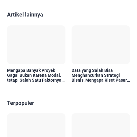
Artikel lainnya
Mengapa Banyak Proyek
Data yang Salah Bisa
Gagal Bukan Karena Modal,
Menghancurkan Strategi
tetapi Salah Satu Faktornya
Bisnis, Mengapa Riset Pasar
Karena Tidak Pernah Diuji
Menjadi Investasi yang Tidak
Kelayakannya
Boleh Diabaikan?
Terpopuler