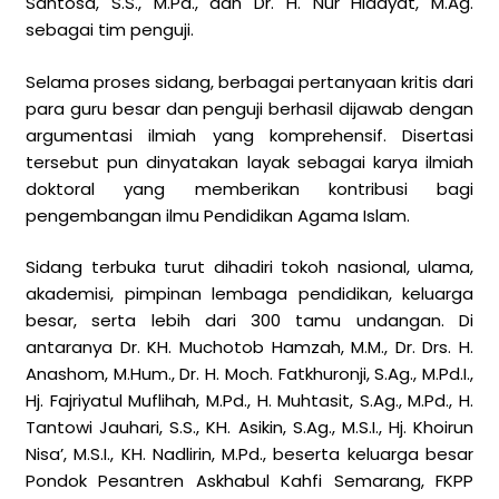
Santosa, S.S., M.Pd., dan Dr. H. Nur Hidayat, M.Ag.
sebagai tim penguji.
Selama proses sidang, berbagai pertanyaan kritis dari
para guru besar dan penguji berhasil dijawab dengan
argumentasi ilmiah yang komprehensif. Disertasi
tersebut pun dinyatakan layak sebagai karya ilmiah
doktoral yang memberikan kontribusi bagi
pengembangan ilmu Pendidikan Agama Islam.
Sidang terbuka turut dihadiri tokoh nasional, ulama,
akademisi, pimpinan lembaga pendidikan, keluarga
besar, serta lebih dari 300 tamu undangan. Di
antaranya Dr. KH. Muchotob Hamzah, M.M., Dr. Drs. H.
Anashom, M.Hum., Dr. H. Moch. Fatkhuronji, S.Ag., M.Pd.I.,
Hj. Fajriyatul Muflihah, M.Pd., H. Muhtasit, S.Ag., M.Pd., H.
Tantowi Jauhari, S.S., KH. Asikin, S.Ag., M.S.I., Hj. Khoirun
Nisa’, M.S.I., KH. Nadlirin, M.Pd., beserta keluarga besar
Pondok Pesantren Askhabul Kahfi Semarang, FKPP