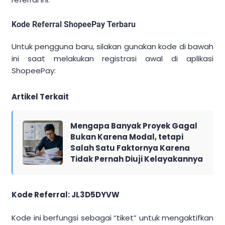
Kode Referral ShopeePay Terbaru
Untuk pengguna baru, silakan gunakan kode di bawah
ini saat melakukan registrasi awal di aplikasi
ShopeePay:
Artikel Terkait
Mengapa Banyak Proyek Gagal
Bukan Karena Modal, tetapi
Salah Satu Faktornya Karena
Tidak Pernah Diuji Kelayakannya
Kode Referral:
JL3D5DYVW
Kode ini berfungsi sebagai “tiket” untuk mengaktifkan