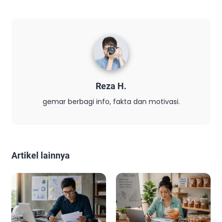
Reza H.
gemar berbagi info, fakta dan motivasi.
Artikel lainnya