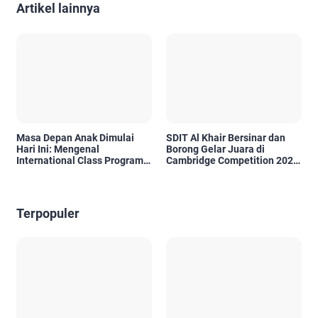
Artikel lainnya
Masa Depan Anak Dimulai
SDIT Al Khair Bersinar dan
Hari Ini: Mengenal
Borong Gelar Juara di
International Class Program
Cambridge Competition 2026
(ICP) SDIT Al Uswah Tuban
HST
Terpopuler