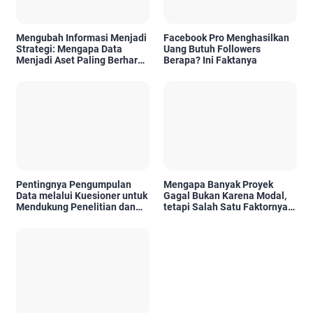
Mengubah Informasi Menjadi
Facebook Pro Menghasilkan
Strategi: Mengapa Data
Uang Butuh Followers
Menjadi Aset Paling Berharga
Berapa? Ini Faktanya
di Era Digital
Pentingnya Pengumpulan
Mengapa Banyak Proyek
Data melalui Kuesioner untuk
Gagal Bukan Karena Modal,
Mendukung Penelitian dan
tetapi Salah Satu Faktornya
Pengambilan Keputusan
Karena Tidak Pernah Diuji
Kelayakannya