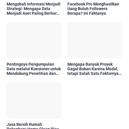
Mengubah Informasi Menjadi
Facebook Pro Menghasilkan
Strategi: Mengapa Data
Uang Butuh Followers
Menjadi Aset Paling Berharga
Berapa? Ini Faktanya
di Era Digital
Pentingnya Pengumpulan
Mengapa Banyak Proyek
Data melalui Kuesioner untuk
Gagal Bukan Karena Modal,
Mendukung Penelitian dan
tetapi Salah Satu Faktornya
Pengambilan Keputusan
Karena Tidak Pernah Diuji
Kelayakannya
Jasa Bersih Rumah