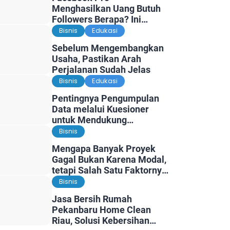
Menghasilkan Uang Butuh
Followers Berapa? Ini
Faktanya
Bisnis
Edukasi
Sebelum Mengembangkan
Usaha, Pastikan Arah
Perjalanan Sudah Jelas
Bisnis
Edukasi
Pentingnya Pengumpulan
Data melalui Kuesioner
untuk Mendukung
Penelitian dan Pengambilan
Bisnis
Keputusan
Mengapa Banyak Proyek
Gagal Bukan Karena Modal,
tetapi Salah Satu Faktornya
Karena Tidak Pernah Diuji
Bisnis
Kelayakannya
Jasa Bersih Rumah
Pekanbaru Home Clean
Riau, Solusi Kebersihan