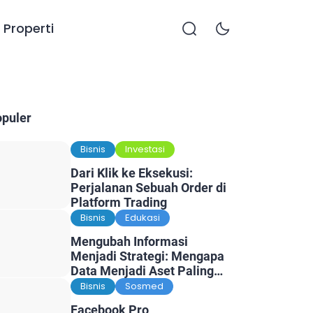
Properti
opuler
Bisnis
Investasi
Dari Klik ke Eksekusi:
Perjalanan Sebuah Order di
Platform Trading
Bisnis
Edukasi
Mengubah Informasi
Menjadi Strategi: Mengapa
Data Menjadi Aset Paling
Berharga di Era Digital
Bisnis
Sosmed
Facebook Pro