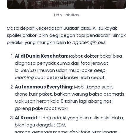
Foto: Fakultas
Masa depan Kecerdasan Buatan atau AI itu kayak
spoiler drakor: bikin deg-degan tapi penasaran. Simak
prediksi yang mungkin bikin lo
ngacengin alis
:
AI di Dunia Kesehatan
: Robot dokter bakal bisa
diagnosa penyakit cuma dari foto jerawat
lo.
Serius!
Ilmuwan udah mulai pake
deep
learning
buat deteksi kanker lebih cepat.
Autonomous Everything
: Mobil tanpa supir,
drone kurir paket, bahkan warung bakso otomatis.
Gak usah heran kalo 5 tahun lagi abang nasi
goreng pake robot wok!
AI Kreatif
: Udah ada AI yang bisa nulis puisi cinta,
bikin lagu dangdut EDM,
sampe
generate
meme
dark joke
. Ntar jangan-