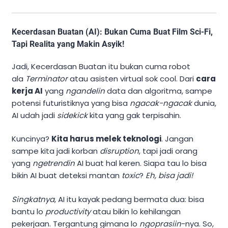
Kecerdasan Buatan (AI): Bukan Cuma Buat Film Sci-Fi,
Tapi Realita yang Makin Asyik!
Jadi, Kecerdasan Buatan itu bukan cuma robot
ala
Terminator
atau asisten virtual sok cool. Dari
cara
kerja AI
yang
ngandelin
data dan algoritma, sampe
potensi futuristiknya yang bisa
ngacak-ngacak
dunia,
AI udah jadi
sidekick
kita yang gak terpisahin.
Kuncinya?
Kita harus melek teknologi
. Jangan
sampe kita jadi korban
disruption
, tapi jadi orang
yang
ngetrendin
AI buat hal keren. Siapa tau lo bisa
bikin AI buat deteksi mantan
toxic
?
Eh, bisa jadi!
Singkatnya
, AI itu kayak pedang bermata dua: bisa
bantu lo
productivity
atau bikin lo kehilangan
pekerjaan. Tergantung gimana lo
ngoprasiin
-nya. So,