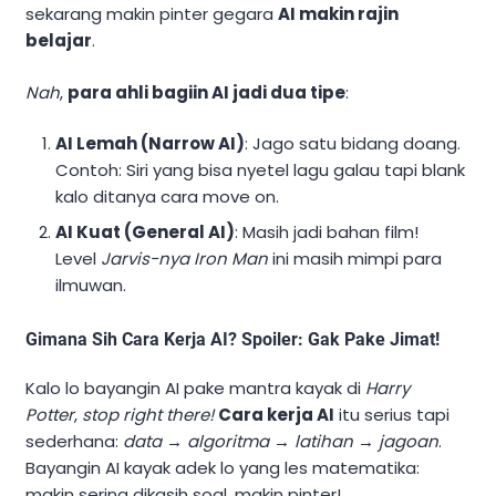
sekarang makin pinter gegara
AI makin rajin
belajar
.
Nah
,
para ahli bagiin AI jadi dua tipe
:
AI Lemah (Narrow AI)
: Jago satu bidang doang.
Contoh: Siri yang bisa nyetel lagu galau tapi blank
kalo ditanya cara move on.
AI Kuat (General AI)
: Masih jadi bahan film!
Level
Jarvis-nya Iron Man
ini masih mimpi para
ilmuwan.
Gimana Sih Cara Kerja AI? Spoiler: Gak Pake Jimat!
Kalo lo bayangin AI pake mantra kayak di
Harry
Potter
,
stop right there!
Cara kerja AI
itu serius tapi
sederhana:
data → algoritma → latihan → jagoan
.
Bayangin AI kayak adek lo yang les matematika:
makin sering dikasih soal, makin pinter!