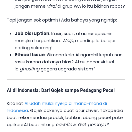
jangan meme
viral
di grup WA lo itu bikinan robot?
Tapi jangan sok optimis! Ada bahaya yang ngintip:
Job Disruption
: Kasir, supir, atau resepsionis
mungkin tergantikan.
Welp
, mending lo belajar
coding sekarang!
Ethical Issue
: Gimana kalo AI ngambil keputusan
rasis karena datanya bias? Atau pacar virtual
lo
ghosting
gegara upgrade sistem?
AI di Indonesia: Dari Gojek sampe Pedagang Pecel
Kita liat
AI udah mulai nyelip di mana-mana di
Indonesia
. Gojek pakenya buat atur driver, Tokopedia
buat rekomendasi produk, bahkan abang pecel pake
aplikasi AI buat hitung
cashflow
.
Gak percaya?