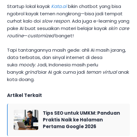
Startup lokal kayak
Kata.ai
bikin chatbot yang bisa
ngobrol kayak temen nongkrong—bisa jadi tempat
curhat kalo doi
slow respon
. Ada juga e-learning yang
pake AI buat sesuaikan materi belajar kayak
skin care
routine
—
customized
banget!
Tapi tantangannya masih gede: ahli AI masih jarang,
data terbatas, dan sinyal internet di desa
suka
moody
. Jadi, Indonesia masih perlu
banyak
grind
biar AI gak cuma jadi
teman virtual
anak
kota doang.
Artikel Terkait
Tips SEO untuk UMKM: Panduan
Praktis Naik ke Halaman
Pertama Google 2026