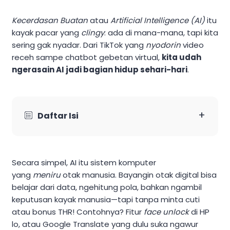
Kecerdasan Buatan
atau
Artificial Intelligence (AI)
itu
kayak pacar yang
clingy
: ada di mana-mana, tapi kita
sering gak nyadar. Dari TikTok yang
nyodorin
video
receh sampe chatbot gebetan virtual,
kita udah
ngerasain AI jadi bagian hidup sehari-hari
.
+
Daftar Isi
Secara simpel, AI itu sistem komputer
yang
meniru
otak manusia. Bayangin otak digital bisa
belajar dari data, ngehitung pola, bahkan ngambil
keputusan kayak manusia—tapi tanpa minta cuti
atau bonus THR! Contohnya? Fitur
face unlock
di HP
lo, atau Google Translate yang dulu suka ngawur