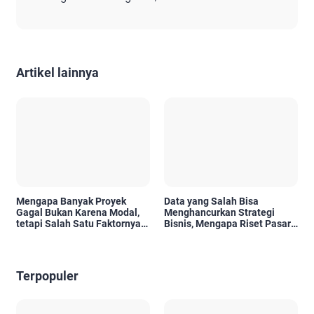
Artikel lainnya
Mengapa Banyak Proyek
Data yang Salah Bisa
Gagal Bukan Karena Modal,
Menghancurkan Strategi
tetapi Salah Satu Faktornya
Bisnis, Mengapa Riset Pasar
Karena Tidak Pernah Diuji
Menjadi Investasi yang Tidak
Kelayakannya
Boleh Diabaikan?
Terpopuler