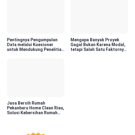
Pentingnya Pengumpulan
Mengapa Banyak Proyek
Data melalui Kuesioner
Gagal Bukan Karena Modal,
untuk Mendukung Penelitian
tetapi Salah Satu Faktornya
dan Pengambilan Keputusan
Karena Tidak Pernah Diuji
Kelayakannya
Jasa Bersih Rumah
Pekanbaru Home Clean Riau,
Solusi Kebersihan Rumah
Profesional