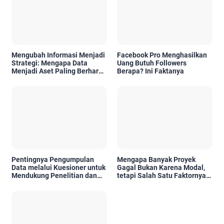
Mengubah Informasi Menjadi
Facebook Pro Menghasilkan
Strategi: Mengapa Data
Uang Butuh Followers
Menjadi Aset Paling Berharga
Berapa? Ini Faktanya
di Era Digital
Pentingnya Pengumpulan
Mengapa Banyak Proyek
Data melalui Kuesioner untuk
Gagal Bukan Karena Modal,
Mendukung Penelitian dan
tetapi Salah Satu Faktornya
Pengambilan Keputusan
Karena Tidak Pernah Diuji
Kelayakannya