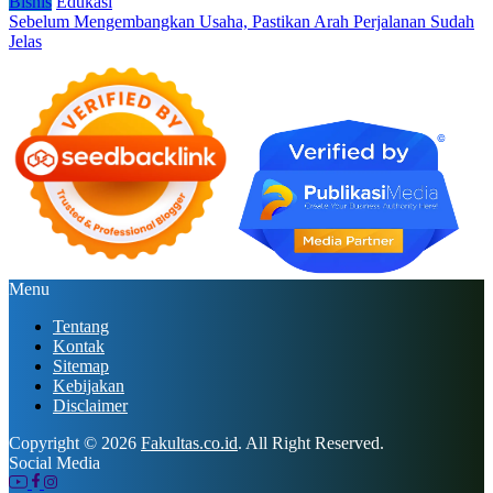
Bisnis
Edukasi
Sebelum Mengembangkan Usaha, Pastikan Arah Perjalanan Sudah
Jelas
Menu
Tentang
Kontak
Sitemap
Kebijakan
Disclaimer
Copyright © 2026
Fakultas.co.id
. All Right Reserved.
Social Media