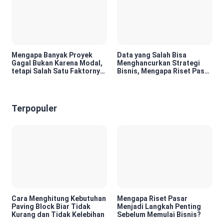
Mengapa Banyak Proyek
Data yang Salah Bisa
Gagal Bukan Karena Modal,
Menghancurkan Strategi
tetapi Salah Satu Faktornya
Bisnis, Mengapa Riset Pasar
Karena Tidak Pernah Diuji
Menjadi Investasi yang
Kelayakannya
Tidak Boleh Diabaikan?
Terpopuler
Cara Menghitung Kebutuhan
Mengapa Riset Pasar
Paving Block Biar Tidak
Menjadi Langkah Penting
Kurang dan Tidak Kelebihan
Sebelum Memulai Bisnis?