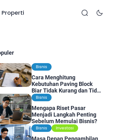
Properti
opuler
Bisnis
Cara Menghitung
Kebutuhan Paving Block
Biar Tidak Kurang dan Tidak
Kelebihan
Bisnis
Mengapa Riset Pasar
Menjadi Langkah Penting
Sebelum Memulai Bisnis?
Bisnis
Investasi
Masa Depan Pengambilan