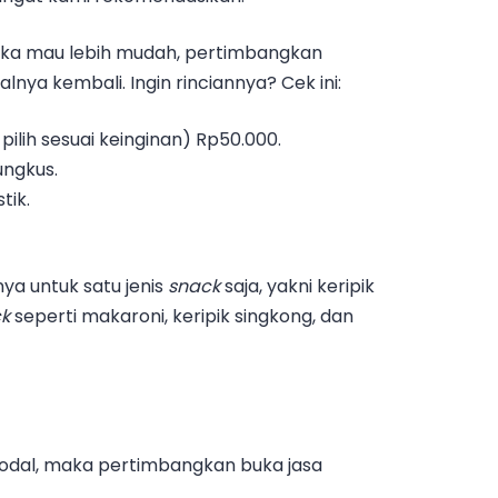
jika mau lebih mudah, pertimbangkan
nya kembali. Ingin rinciannya? Cek ini:
pilih sesuai keinginan) Rp50.000.
ungkus.
tik.
ya untuk satu jenis
snack
saja, yakni keripik
ck
seperti makaroni, keripik singkong, dan
modal, maka pertimbangkan buka jasa