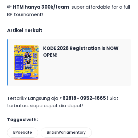
💸
HTM hanya 300k/team
super affordable for a full
BP tournament!
Artikel Terkait
KODE 2026 Registration is NOW
OPEN!
Tertarik? Langsung aja
+62818- 0952-1665 !
Slot
terbatas, siapa cepat dia dapat!
Tagged with:
BPdebate
BritishParliamentary