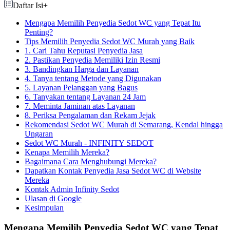
Daftar Isi
+
Mengapa Memilih Penyedia Sedot WC yang Tepat Itu
Penting?
Tips Memilih Penyedia Sedot WC Murah yang Baik
1. Cari Tahu Reputasi Penyedia Jasa
2. Pastikan Penyedia Memiliki Izin Resmi
3. Bandingkan Harga dan Layanan
4. Tanya tentang Metode yang Digunakan
5. Layanan Pelanggan yang Bagus
6. Tanyakan tentang Layanan 24 Jam
7. Meminta Jaminan atas Layanan
8. Periksa Pengalaman dan Rekam Jejak
Rekomendasi Sedot WC Murah di Semarang, Kendal hingga
Ungaran
Sedot WC Murah - INFINITY SEDOT
Kenapa Memilih Mereka?
Bagaimana Cara Menghubungi Mereka?
Dapatkan Kontak Penyedia Jasa Sedot WC di Website
Mereka
Kontak Admin Infinity Sedot
Ulasan di Google
Kesimpulan
Mengapa Memilih Penyedia Sedot WC yang Tepat