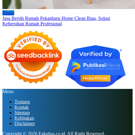
Bisnis
Jasa Bersih Rumah Pekanbaru Home Clean Riau, Solusi
Kebersihan Rumah Profesional
Menu
Tentang
Kontak
Sitemap
Kebijakan
Disclaimer
Copyright © 2026
Fakultas.co.id
. All Right Reserved.