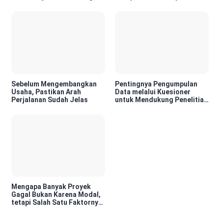
Berharga di Era Digital
Sebelum Mengembangkan
Pentingnya Pengumpulan
Usaha, Pastikan Arah
Data melalui Kuesioner
Perjalanan Sudah Jelas
untuk Mendukung Penelitian
dan Pengambilan Keputusan
Mengapa Banyak Proyek
Gagal Bukan Karena Modal,
tetapi Salah Satu Faktornya
Karena Tidak Pernah Diuji
Kelayakannya