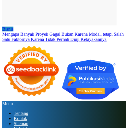
Bisnis
Mengapa Banyak Proyek Gagal Bukan Karena Modal, tetapi Salah
Satu Faktornya Karena Tidak Pernah Diuji Kelayakannya
Menu
Tentang
Kontak
Sitemap