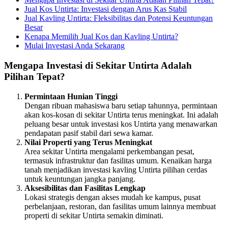
Jual Kos Untirta: Investasi dengan Arus Kas Stabil
Jual Kavling Untirta: Fleksibilitas dan Potensi Keuntungan
Besar
Kenapa Memilih Jual Kos dan Kavling Untirta?
Mulai Investasi Anda Sekarang
Mengapa Investasi di Sekitar Untirta Adalah
Pilihan Tepat?
Permintaan Hunian Tinggi
Dengan ribuan mahasiswa baru setiap tahunnya, permintaan
akan kos-kosan di sekitar Untirta terus meningkat. Ini adalah
peluang besar untuk investasi kos Untirta yang menawarkan
pendapatan pasif stabil dari sewa kamar.
Nilai Properti yang Terus Meningkat
Area sekitar Untirta mengalami perkembangan pesat,
termasuk infrastruktur dan fasilitas umum. Kenaikan harga
tanah menjadikan investasi kavling Untirta pilihan cerdas
untuk keuntungan jangka panjang.
Aksesibilitas dan Fasilitas Lengkap
Lokasi strategis dengan akses mudah ke kampus, pusat
perbelanjaan, restoran, dan fasilitas umum lainnya membuat
properti di sekitar Untirta semakin diminati.