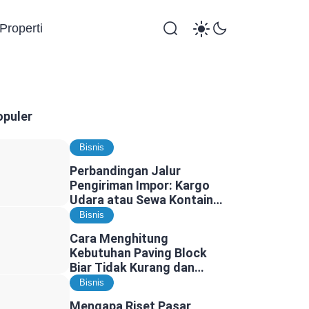
Properti
opuler
Bisnis
Perbandingan Jalur
Pengiriman Impor: Kargo
Udara atau Sewa Kontainer
Kargo Laut, Mana yang
Bisnis
Lebih Tepat?
Cara Menghitung
Kebutuhan Paving Block
Biar Tidak Kurang dan
Tidak Kelebihan
Bisnis
Mengapa Riset Pasar