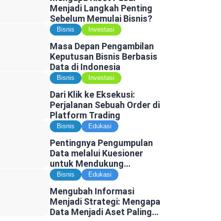
Menjadi Langkah Penting
Sebelum Memulai Bisnis?
Bisnis
Investasi
Masa Depan Pengambilan
Keputusan Bisnis Berbasis
Data di Indonesia
Bisnis
Investasi
Dari Klik ke Eksekusi:
Perjalanan Sebuah Order di
Platform Trading
Bisnis
Edukasi
Pentingnya Pengumpulan
Data melalui Kuesioner
untuk Mendukung
Penelitian dan Pengambilan
Bisnis
Edukasi
Keputusan
Mengubah Informasi
Menjadi Strategi: Mengapa
Data Menjadi Aset Paling