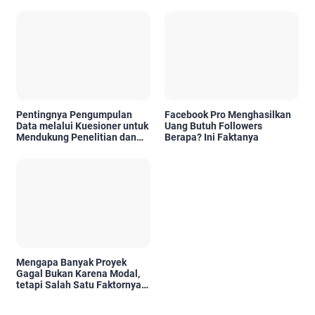
di Era Digital
Pentingnya Pengumpulan
Facebook Pro Menghasilkan
Data melalui Kuesioner untuk
Uang Butuh Followers
Mendukung Penelitian dan
Berapa? Ini Faktanya
Pengambilan Keputusan
Mengapa Banyak Proyek
Gagal Bukan Karena Modal,
tetapi Salah Satu Faktornya
Karena Tidak Pernah Diuji
Kelayakannya