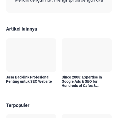
Menulis dengan hati, menginspirasi dengan aksi
Artikel lainnya
Jasa Backlink Profesional
Since 2008: Expertise in
Penting untuk SEO Website
Google Ads & SEO for
Hundreds of Cafes &
Restaurants in Bali
Terpopuler