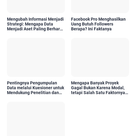
Mengubah Informasi Menjadi
Facebook Pro Menghasilkan
Strategi: Mengapa Data
Uang Butuh Followers
Menjadi Aset Paling Berharga
Berapa? Ini Faktanya
di Era Digital
Pentingnya Pengumpulan
Mengapa Banyak Proyek
Data melalui Kuesioner untuk
Gagal Bukan Karena Modal,
Mendukung Penelitian dan
tetapi Salah Satu Faktornya
Pengambilan Keputusan
Karena Tidak Pernah Diuji
Kelayakannya