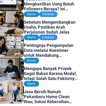
Menghasilkan Uang Butuh
Followers Berapa? Ini
Faktanya
Bisnis
Edukasi
Sebelum Mengembangkan
Usaha, Pastikan Arah
Perjalanan Sudah Jelas
Bisnis
Edukasi
Pentingnya Pengumpulan
Data melalui Kuesioner
untuk Mendukung
Penelitian dan Pengambilan
Bisnis
Keputusan
Mengapa Banyak Proyek
Gagal Bukan Karena Modal,
tetapi Salah Satu Faktornya
Karena Tidak Pernah Diuji
Bisnis
Kelayakannya
Jasa Bersih Rumah
Pekanbaru Home Clean
Riau, Solusi Kebersihan