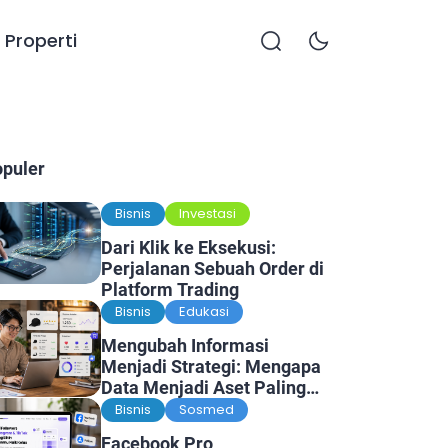
Properti
opuler
Bisnis
Investasi
Dari Klik ke Eksekusi:
Perjalanan Sebuah Order di
Platform Trading
Bisnis
Edukasi
Mengubah Informasi
Menjadi Strategi: Mengapa
Data Menjadi Aset Paling
Berharga di Era Digital
Bisnis
Sosmed
Facebook Pro