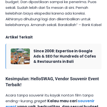
budget. Dan dipastiksan sampai ke penerima. Puas
sekali. Sudah lebih dari 5x mesan di sini. Pernah
kelebihan biaya ekspedisi karena ada koreksi.
Akhiranya dihubungi lagi dan dikembalikan untuk
kelebihannya. Amanah sekali. Barakallah” – Bank Kalsel
Artikel Terkait
Since 2008: Expertise in Google
Ads & SEO for Hundreds of Cafes
& Restaurants in Bali
Kesimpulan: HelloSWAG, Vendor Souvenir Event
Terbaik!
Acara tanpa souvenir itu kayak nonton film tanpa
ending—kurang
greget
!
Kalau mau cari
souvenir
event
yang unik, berkualitas, dan sesuai budget,