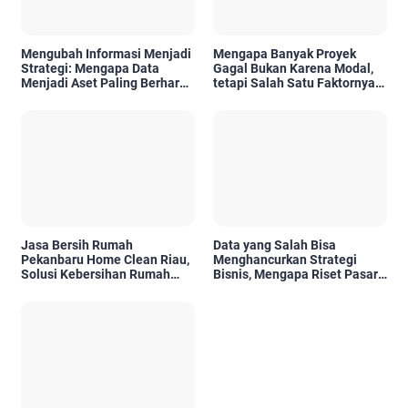
Mengubah Informasi Menjadi
Mengapa Banyak Proyek
Strategi: Mengapa Data
Gagal Bukan Karena Modal,
Menjadi Aset Paling Berharga
tetapi Salah Satu Faktornya
di Era Digital
Karena Tidak Pernah Diuji
Kelayakannya
Jasa Bersih Rumah
Data yang Salah Bisa
Pekanbaru Home Clean Riau,
Menghancurkan Strategi
Solusi Kebersihan Rumah
Bisnis, Mengapa Riset Pasar
Profesional
Menjadi Investasi yang Tidak
Boleh Diabaikan?