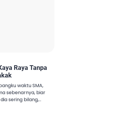
Kaya Raya Tanpa
akak
ebangku waktu SMA,
a sebenarnya, biar
ia sering bilang,
ajar? Nanti gue juga
ita semua mikir dia
yata nggak. Setelah
obain berbagai trik