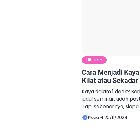
Hiburan
Cara Menjadi Kaya
Kilat atau Sekadar
Kaya dalam 1 detik? Seri
judul seminar, udah pas
Tapi sebenernya, siapa
mendadak kaya raya ta
Reza H.
20/11/2024
sebelum kamu mikir artik
kaya ala Sultan Andara,
bareng-bareng: apa iya b