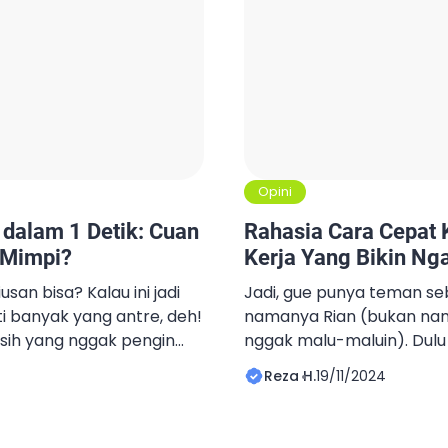
Opini
 dalam 1 Detik: Cuan
Rahasia Cara Cepat 
 Mimpi?
Kerja Yang Bikin Ng
usan bisa? Kalau ini jadi
Jadi, gue punya teman s
ti banyak yang antre, deh!
namanya Rian (bukan nam
 sih yang nggak pengin
nggak malu-maluin). Dulu d
npa usaha banyak? Eits,
“Ngapain capek-capek bel
Reza H.
19/11/2024
el ini bakal kasih rahasia
bakal kaya tanpa kerja!” K
 mari kita bongkar
cuma bercanda, tapi tern
isa jadi tajir melintir
lulus, dia benar-benar ny