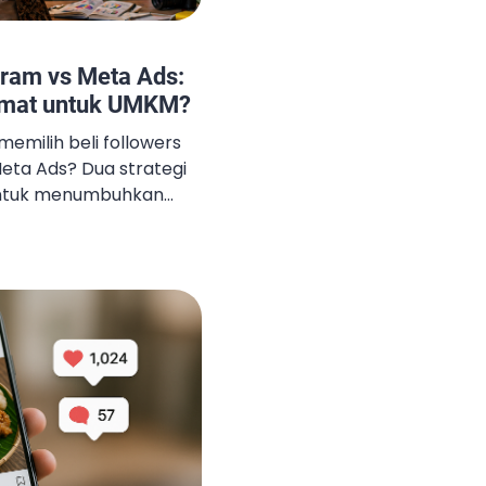
gram vs Meta Ads:
emat untuk UMKM?
memilih beli followers
eta Ads? Dua strategi
untuk menumbuhkan
, dan efisiensinya sangat
mbahas perbandingannya
bukan asumsi. Apa yang
owers Instagram
gikut langsung ke
 […]