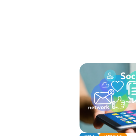
smm panel indonesia ti
sebagai akselerator e
[…]