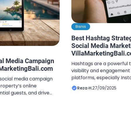
Bisnis
Best Hashtag Strategi
Social Media Market
VillaMarketingBali.
ial Media Campaign
Hashtags are a powerful t
laMarketingBali.com
visibility and engagement
platforms, especially In
la social media campaign
to Bali villa hashtag strate
roperty’s online
Reza H.
27/09/2025
hashtags can significantl
ial guests, and drive
attract potential guests,
 an essential tool for villa
media villa reach. This art
eloping a strategic
practices for hashtag str
target the right audience
results. Here’s a step-
ing an effective campaign