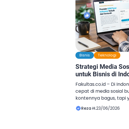
Bisnis
Teknologi
Strategi Media Sos
untuk Bisnis di Ind
Fakultas.co.id – Di Indo
cepat di media sosial 
kontennya bagus, tapi
kerja algoritma dan ta
Reza H.
23/06/2026
menggunakan layanan 
mempercepat pertumbuh
yang semakin banyak dip