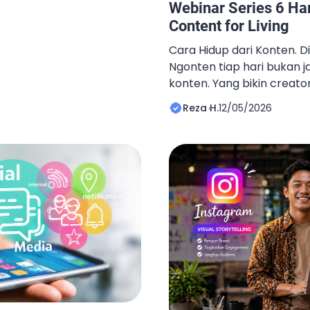
Webinar Series 6 Har
ktok murah dan terbaik
Content for Living
ngagement awal sebelum
Cara Hidup dari Konten. D
Ngonten tiap hari bukan j
konten. Yang bikin crea
cuma konsisten upload t
Reza H.
12/05/2026
membangun sistem moneti
Kalau selama ini views na
stuck, mungkin ada hal y
balik kontennya. Selama 6
For […]