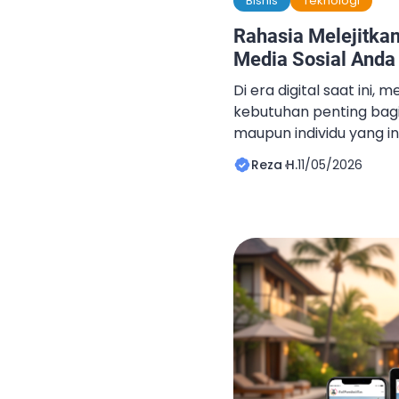
Bisnis
Teknologi
Rahasia Melejitka
Media Sosial Anda
Di era digital saat ini, 
kebutuhan penting bagi 
maupun individu yang 
branding. Namun, mem
Reza H.
11/05/2026
organik membutuhkan wa
strategi yang tepat. Ka
memilih menggunakan 
membantu meningkatka
dengan lebih cepat dan
sebagai […]