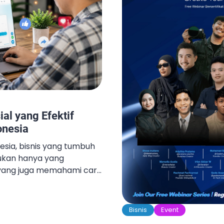
ial yang Efektif
onesia
nesia, bisnis yang tumbuh
bukan hanya yang
 yang juga memahami cara
hu kapan harus
pendukung untuk
an. Salah satu tools
Bisnis
Event
akai bisnis lokal adalah