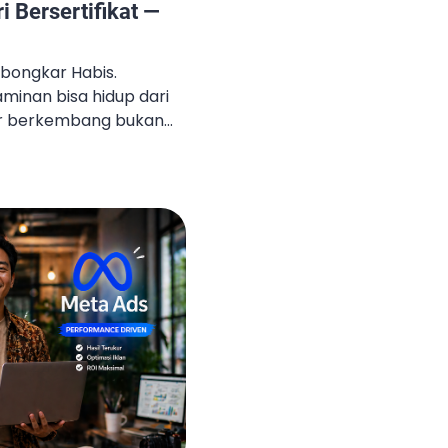
i Bersertifikat —
ibongkar Habis.
aminan bisa hidup dari
tor berkembang bukan
api paham cara
sasi yang benar.
ik tapi income masih
ang belum kebangun di
 hari penuh, Content