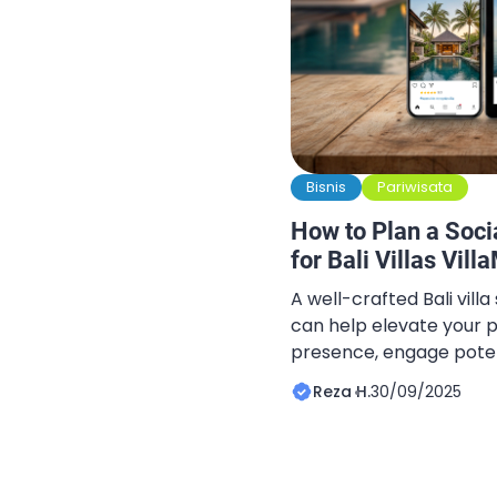
Bisnis
Pariwisata
How to Plan a Soc
for Bali Villas Vil
A well-crafted Bali vil
can help elevate your p
presence, engage potent
bookings. Social media is
Reza H.
30/09/2025
promotion Bali, and dev
campaign can help you 
and achieve measurable 
by-step guide to creat