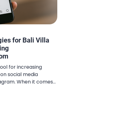
es for Bali Villa
ing
com
ool for increasing
 on social media
stagram. When it comes
gy, using the right
y expand your reach,
 and improve your social
icle will explore the best
ategies to enhance […]