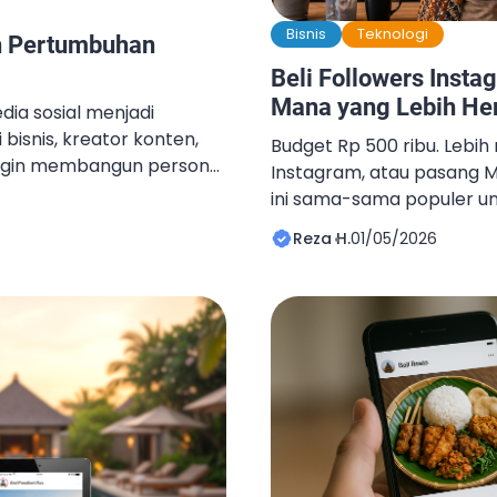
Bisnis
Teknologi
n Pertumbuhan
Beli Followers Insta
Mana yang Lebih H
media sosial menjadi
bisnis, kreator konten,
Budget Rp 500 ribu. Lebih 
ingin membangun personal
Instagram, atau pasang M
bangun audiens secara
ini sama-sama populer 
ktu, konsistensi, dan
akun tapi cara kerja, hasil
Reza H.
01/05/2026
rena itu, banyak orang
berbeda. Artikel ini me
SMM Panel untuk
pakai data biaya nyata, 
n performa media sosial
Kamu Dapatkan? Beli foll
 efisien. SMMPEDIA hadir
menambahkan jumlah pen
akun. Hasilnya: angka naik,