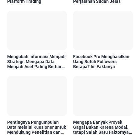
Platform Trading
Perjalanan Sudah Jelas
Mengubah Informasi Menjadi
Facebook Pro Menghasilkan
Strategi: Mengapa Data
Uang Butuh Followers
Menjadi Aset Paling Berharga
Berapa? Ini Faktanya
di Era Digital
Pentingnya Pengumpulan
Mengapa Banyak Proyek
Data melalui Kuesioner untuk
Gagal Bukan Karena Modal,
Mendukung Penelitian dan
tetapi Salah Satu Faktornya
Pengambilan Keputusan
Karena Tidak Pernah Diuji