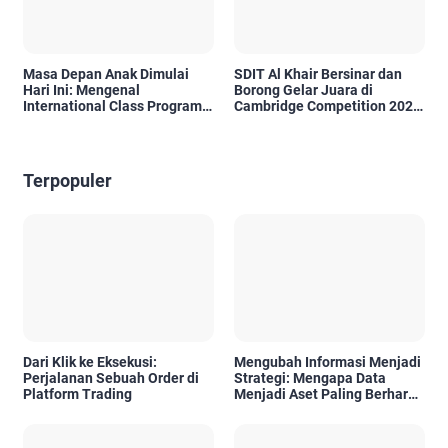
Masa Depan Anak Dimulai
SDIT Al Khair Bersinar dan
Hari Ini: Mengenal
Borong Gelar Juara di
International Class Program
Cambridge Competition 2026
(ICP) SDIT Al Uswah Tuban
HST
Terpopuler
Dari Klik ke Eksekusi:
Mengubah Informasi Menjadi
Perjalanan Sebuah Order di
Strategi: Mengapa Data
Platform Trading
Menjadi Aset Paling Berharga
di Era Digital