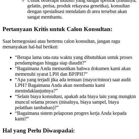
Untuk beberapa industri yang sangat spesifik (misalnya,
gelatin, perisa, produk rekayasa genetika), konsultan
dengan spesialisasi mendalam di area tersebut akan
sangat membantu.
Pertanyaan Kritis untuk Calon Konsultan:
Saat bernegosiasi atau bertemu calon konsultan, jangan ragu
menanyakan hal-hal berikut:
“Berapa lama rata-rata waktu yang dibutuhkan untuk proses
pendampingan hingga siap diaudit?”
“Bagaimana Anda memastikan bahwa dokumen kami akan
memenuhi syarat LPH dan BPJPH?”
“Apa yang terjadi jika ada temuan (mayor/minor) saat audit
LPH? Bagaimana Anda akan membantu kami
menindaklanjutinya?”
“Selain biaya konsultasi, apakah ada biaya lain yang mungkin
muncul selama proses (misalnya, biaya sampel, biaya
pelatihan tambahan)?”
“Bagaimana sistem pelaporan progres kerja Anda kepada
kami?”
Hal yang Perlu Diwaspadai: