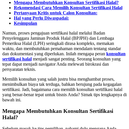
Mengapa Membutuhkan Konsultan Sertifikasi Halal?
Rekomendasi Cara Memilih Konsultan Sertifikasi Halal
Pertanyaan Kritis untuk Calon Konsultan:
Hal yang Perlu Diwaspadai:
Kesimpulan
Namun, proses pengajuan sertifikasi halal melalui Badan
Penyelenggara Jaminan Produk Halal (BPJPH) dan Lembaga
Pemeriksa Halal (LPH) seringkali dirasa kompleks, memakan
waktu, dan membutuhkan pemahaman mendalam tentang standar
dan dokumentasi yang diperlukan. Inilah mengapa peran
konsultan
sertifikasi halal
menjadi sangat penting. Seorang konsultan yang
tepat dapat menjadi navigator Anda melewati birokrasi dan
persyaratan teknis.
Memilih konsultan yang salah justru bisa menghambat proses,
menimbulkan biaya tak terduga, bahkan berujung pada kegagalan
sertifikasi. Jadi, bagaimana cara memilih
konsultan sertifikasi halal
yang benar-benar tepat untuk bisnis Anda? Simak tips lengkapnya di
bawah ini.
Mengapa Membutuhkan Konsultan Sertifikasi
Halal?
Sebelum masuk ke tips pemilihan, pahami dulu mengapa Anda