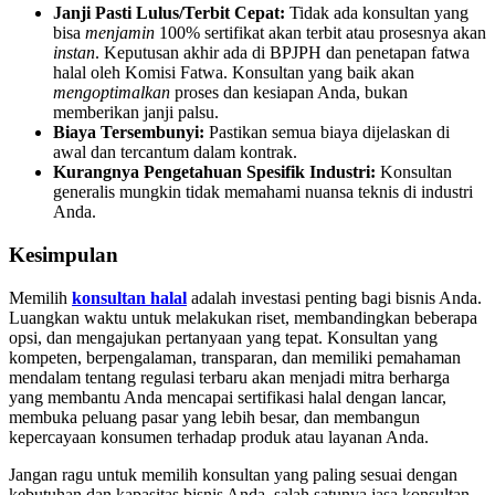
Janji Pasti Lulus/Terbit Cepat:
Tidak ada konsultan yang
bisa
menjamin
100% sertifikat akan terbit atau prosesnya akan
instan
. Keputusan akhir ada di BPJPH dan penetapan fatwa
halal oleh Komisi Fatwa. Konsultan yang baik akan
mengoptimalkan
proses dan kesiapan Anda, bukan
memberikan janji palsu.
Biaya Tersembunyi:
Pastikan semua biaya dijelaskan di
awal dan tercantum dalam kontrak.
Kurangnya Pengetahuan Spesifik Industri:
Konsultan
generalis mungkin tidak memahami nuansa teknis di industri
Anda.
Kesimpulan
Memilih
konsultan halal
adalah investasi penting bagi bisnis Anda.
Luangkan waktu untuk melakukan riset, membandingkan beberapa
opsi, dan mengajukan pertanyaan yang tepat. Konsultan yang
kompeten, berpengalaman, transparan, dan memiliki pemahaman
mendalam tentang regulasi terbaru akan menjadi mitra berharga
yang membantu Anda mencapai sertifikasi halal dengan lancar,
membuka peluang pasar yang lebih besar, dan membangun
kepercayaan konsumen terhadap produk atau layanan Anda.
Jangan ragu untuk memilih konsultan yang paling sesuai dengan
kebutuhan dan kapasitas bisnis Anda, salah satunya jasa konsultan