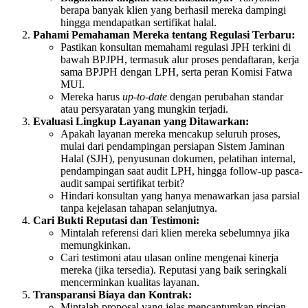
berapa banyak klien yang berhasil mereka dampingi
hingga mendapatkan sertifikat halal.
Pahami Pemahaman Mereka tentang Regulasi Terbaru:
Pastikan konsultan memahami regulasi JPH terkini di
bawah BPJPH, termasuk alur proses pendaftaran, kerja
sama BPJPH dengan LPH, serta peran Komisi Fatwa
MUI.
Mereka harus
up-to-date
dengan perubahan standar
atau persyaratan yang mungkin terjadi.
Evaluasi Lingkup Layanan yang Ditawarkan:
Apakah layanan mereka mencakup seluruh proses,
mulai dari pendampingan persiapan Sistem Jaminan
Halal (SJH), penyusunan dokumen, pelatihan internal,
pendampingan saat audit LPH, hingga follow-up pasca-
audit sampai sertifikat terbit?
Hindari konsultan yang hanya menawarkan jasa parsial
tanpa kejelasan tahapan selanjutnya.
Cari Bukti Reputasi dan Testimoni:
Mintalah referensi dari klien mereka sebelumnya jika
memungkinkan.
Cari testimoni atau ulasan online mengenai kinerja
mereka (jika tersedia). Reputasi yang baik seringkali
mencerminkan kualitas layanan.
Transparansi Biaya dan Kontrak:
Mintalah proposal yang jelas mencantumkan rincian