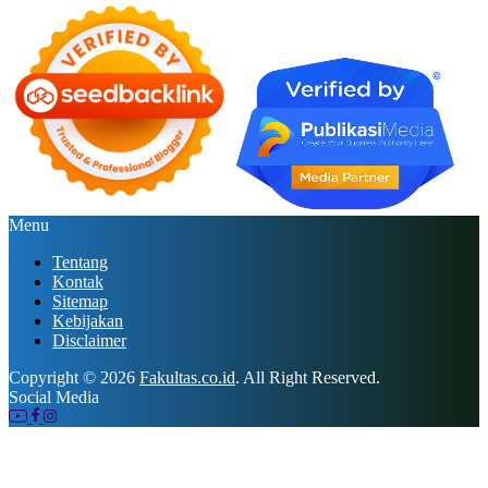
Menu
Tentang
Kontak
Sitemap
Kebijakan
Disclaimer
Copyright © 2026
Fakultas.co.id
. All Right Reserved.
Social Media