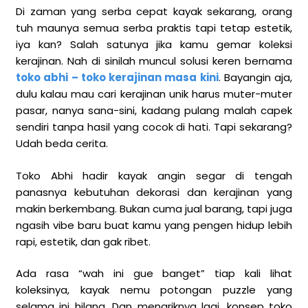
Di zaman yang serba cepat kayak sekarang, orang
tuh maunya semua serba praktis tapi tetap estetik,
iya kan? Salah satunya jika kamu gemar koleksi
kerajinan. Nah di sinilah muncul solusi keren bernama
toko abhi – toko kerajinan masa kini
. Bayangin aja,
dulu kalau mau cari kerajinan unik harus muter-muter
pasar, nanya sana-sini, kadang pulang malah capek
sendiri tanpa hasil yang cocok di hati. Tapi sekarang?
Udah beda cerita.
Toko Abhi hadir kayak angin segar di tengah
panasnya kebutuhan dekorasi dan kerajinan yang
makin berkembang. Bukan cuma jual barang, tapi juga
ngasih vibe baru buat kamu yang pengen hidup lebih
rapi, estetik, dan gak ribet.
Ada rasa “wah ini gue banget” tiap kali lihat
koleksinya, kayak nemu potongan puzzle yang
selama ini hilang. Dan menariknya lagi, konsep toko