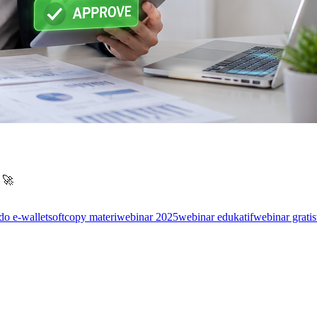
 🚀
do e-wallet
softcopy materi
webinar 2025
webinar edukatif
webinar gratis