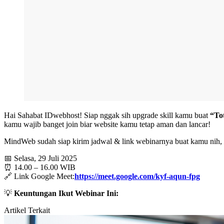
Hai Sahabat IDwebhost! Siap nggak sih upgrade skill kamu buat
“To
kamu wajib banget join biar website kamu tetap aman dan lancar!
MindWeb sudah siap kirim jadwal & link webinarnya buat kamu nih, 
📅 Selasa, 29 Juli 2025
⏰ 14.00 – 16.00 WIB
🔗 Link Google Meet:
https://meet.google.com/kyf-aqun-fpg
💡
Keuntungan Ikut Webinar Ini:
Artikel Terkait