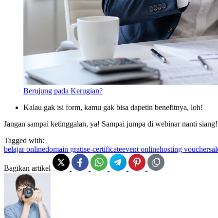
Berujung pada Kerugian?
Kalau gak isi form, kamu gak bisa dapetin benefitnya, loh!
Jangan sampai ketinggalan, ya! Sampai jumpa di webinar nanti siang!
Tagged with:
belajar online
domain gratis
e-certificate
event online
hosting voucher
sal
Bagikan artikel