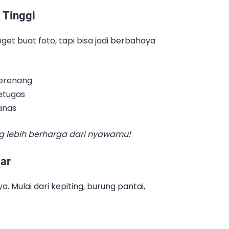
 Tinggi
t buat foto, tapi bisa jadi berbahaya
berenang
etugas
anas
g lebih berharga dari nyawamu!
ar
 Mulai dari kepiting, burung pantai,