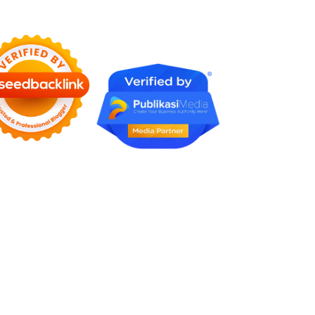
Karena Tidak Pernah Diuji
Kelayakannya