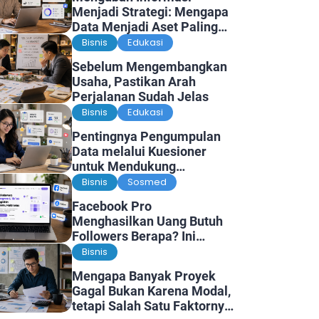
Menjadi Strategi: Mengapa
Data Menjadi Aset Paling
Berharga di Era Digital
Bisnis
Edukasi
Sebelum Mengembangkan
Usaha, Pastikan Arah
Perjalanan Sudah Jelas
Bisnis
Edukasi
Pentingnya Pengumpulan
Data melalui Kuesioner
untuk Mendukung
Penelitian dan Pengambilan
Bisnis
Sosmed
Keputusan
Facebook Pro
Menghasilkan Uang Butuh
Followers Berapa? Ini
Faktanya
Bisnis
Mengapa Banyak Proyek
Gagal Bukan Karena Modal,
tetapi Salah Satu Faktornya