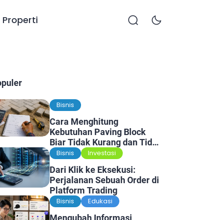
Properti
opuler
Bisnis
Cara Menghitung
Kebutuhan Paving Block
Biar Tidak Kurang dan Tidak
Kelebihan
Bisnis
Investasi
Dari Klik ke Eksekusi:
Perjalanan Sebuah Order di
Platform Trading
Bisnis
Edukasi
Mengubah Informasi